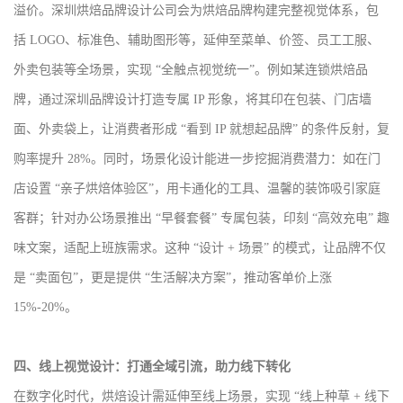
溢价。深圳烘焙品牌设计公司会为烘焙品牌构建完整视觉体系，包
括 LOGO、标准色、辅助图形等，延伸至菜单、价签、员工工服、
外卖包装等全场景，实现 “全触点视觉统一”。例如某连锁烘焙品
牌，通过深圳品牌设计打造专属 IP 形象，将其印在包装、门店墙
面、外卖袋上，让消费者形成 “看到 IP 就想起品牌” 的条件反射，复
购率提升 28%。同时，场景化设计能进一步挖掘消费潜力：如在门
店设置 “亲子烘焙体验区”，用卡通化的工具、温馨的装饰吸引家庭
客群；针对办公场景推出 “早餐套餐” 专属包装，印刻 “高效充电” 趣
味文案，适配上班族需求。这种 “设计 + 场景” 的模式，让品牌不仅
是 “卖面包”，更是提供 “生活解决方案”，推动客单价上涨
15%-20%。
四、线上视觉设计：打通全域引流，助力线下转化
在数字化时代，烘焙设计需延伸至线上场景，实现 “线上种草 + 线下