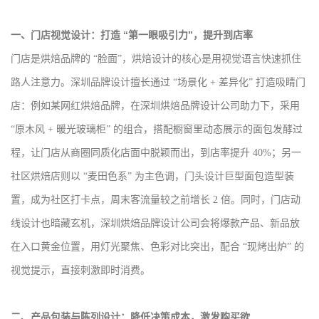
一、门店视觉设计：打造 “第一眼吸引力”，提升到店率
门店是烘焙品牌的 “脸面”，烘焙设计的核心是用视觉语言快速抓住
路人注意力。深圳品牌设计擅长通过 “场景化 + 差异化” 打造吸睛门
店：例如某网红烘焙品牌，在深圳烘焙品牌设计公司助力下，采用
“原木风 + 暖光玻璃柜” 的组合，搭配橱窗里动态展示的面包发酵过
程，让门店从商圈同质化店面中脱颖而出，到店率提升 40%；另一
社区烘焙店则以 “麦田色系” 为主色调，门头设计巨型面包造型装
置，成为社区打卡点，周末客流量较之前增长 2 倍。同时，门店动
线设计也暗藏玄机，深圳烘焙品牌设计公司会将爆款产品、新品放
在入口黄金位置，用灯光聚焦、色彩对比突出，配合 “现烤出炉” 的
视觉提示，直接刺激即时消费。
二、产品包装与陈列设计：降低决策成本，激发购买欲