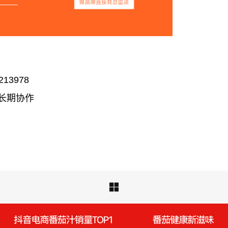
干番人·干番魂
213978
 长期协作
品牌升级｜通透堂中医

LOGO 优化 + VI 系统 + SI 门店设计全流程，打造 “传统中医 + 现代视