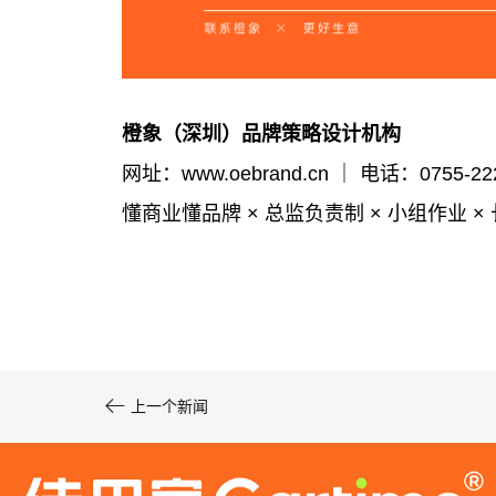
新鲜烘焙就在佳田家！
橙象
（深圳）品牌策略设计机构
网址：www.oebrand.cn
｜
电话：0755-22
懂商业懂品牌 × 总监负责制 × 小组作业 ×
品牌设计｜禄小李糕点

上一个新闻
福禄双全 · 点点心意