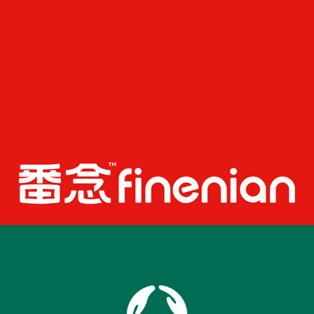
觉” 标杆
品牌全案｜Holdmoo厚牧
款款都好吃，样样都实惠