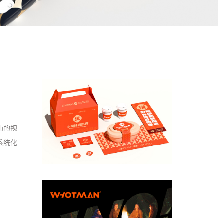
纯的视
系统化
到 N 扩