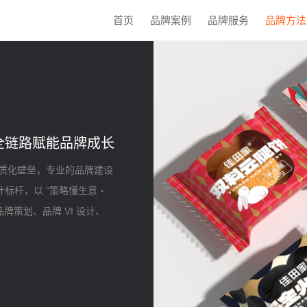
首页
品牌案例
品牌服务
品牌方法
全链路赋能品牌成长
质化壁垒，专业的品牌建设
计标杆，以 “策略懂生意・
牌策划、品牌 VI 设计、
、福瑞卫浴等百余知名品牌的