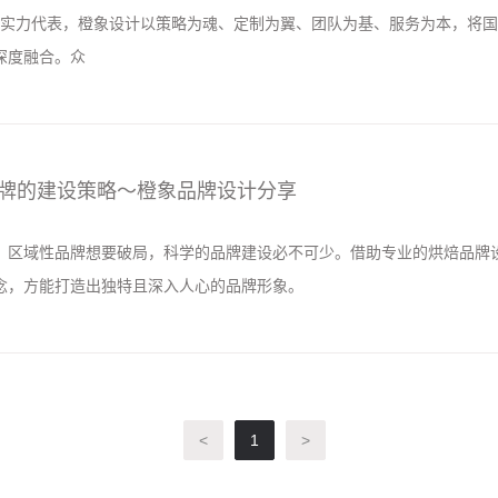
域的实力代表，橙象设计以策略为魂、定制为翼、团队为基、服务为本，将
深度融合。众
牌的建设策略～橙象品牌设计分享
，区域性品牌想要破局，科学的品牌建设必不可少。借助专业的烘焙品牌
念，方能打造出独特且深入人心的品牌形象。​
<
1
>